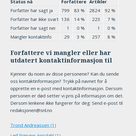
Status nå
Forfattere
Artikler
Forfatter har sagt ja
799
83 %
2824
92 %
Forfatter har ikke svart
136
14 %
223
7 %
Forfatter har sagt nei
1
0 %
1
0 %
Mangler kontaktinfo
29
3 %
257
8 %
Forfattere vi mangler eller har
utdatert kontaktinformasjon til
Kjenner du noen av disse personene? Kan du sende
oss kontaktinformasjon? Trykk på navnet for å
opprette en e-post med kontaktinformasjon. Dersom
personen er død setter vi pris på informasjon om det.
Dersom lenkene ikke fungerer for deg: Send e-post til
redaksjonen@snl.no
Trond Andreassen (1)
Leif Frimann Anisdahl (1)