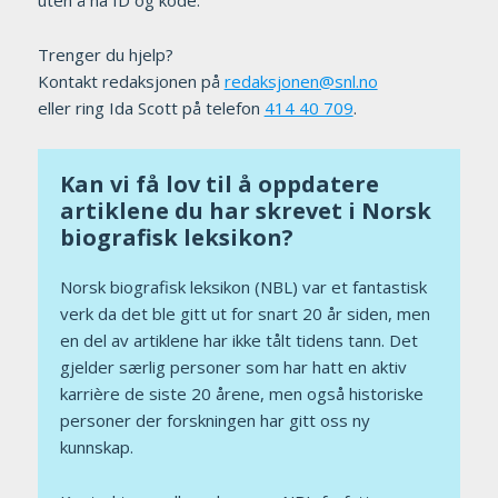
uten å ha ID og kode.
Trenger du hjelp?
Kontakt redaksjonen på
redaksjonen@snl.no
eller ring Ida Scott på telefon
‭414 40 709‬
.
Kan vi få lov til å oppdatere
artiklene du har skrevet i Norsk
biografisk leksikon?
Norsk biografisk leksikon (NBL) var et fantastisk
verk da det ble gitt ut for snart 20 år siden, men
en del av artiklene har ikke tålt tidens tann. Det
gjelder særlig personer som har hatt en aktiv
karrière de siste 20 årene, men også historiske
personer der forskningen har gitt oss ny
kunnskap.