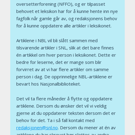
oversetterforening (NFFO), og er tilpasset
behovet et leksikon har for å kunne hente inn nye
fagfolk når gamle går av, og redaksjonens behov
for å kunne oppdatere alle artikler i leksikonet.
Artiklene i NBL vil bli slått sammen med
tilsvarende artikler i SNL, slik at det bare finnes
én artikkel om hver person i leksikonet. Dette er
bedre for leserne, det er mange som blir
forvirret av at vi har flere artikler om samme
person i dag. De opprinnelige NBL-artiklene er
bevart hos Nasjonalbiblioteket.
Det vil ta flere måneder å flytte og oppdatere
artiklene. Dersom du ønsker det vil vi veldig
gjerne at du oppdaterer teksten dersom det er
behov for det. Ta i så fall kontakt med
redaksjonen@snl.no
. Dersom du mener at én av
artiklene du har skrevet bør slettes av andre